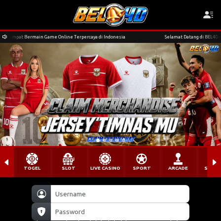
pat Bermain Game Online Terpercaya di Indonesia
Selamat Datang di BEL4D - Tempat
TOGEL
SLOT
LIVE CASINO
SPORT
ARCADE
SABU