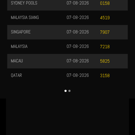
07-08-2026
0158
07-08-2026
4519
07-08-2026
7907
07-08-2026
7218
07-08-2026
5825
07-08-2026
3158