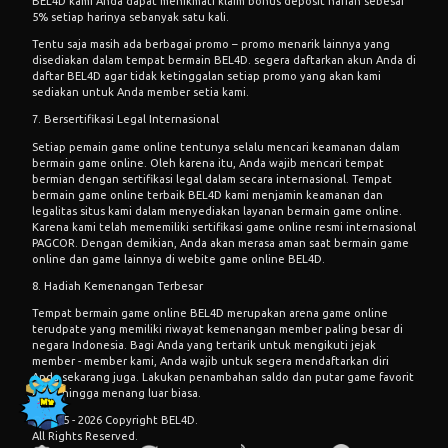
BEL4D kami Anda dapat menikmati klaim bonus deposit harian sebesar
5% setiap harinya sebanyak satu kali.
Tentu saja masih ada berbagai promo – promo menarik lainnya yang
disediakan dalam tempat bermain BEL4D. segera daftarkan akun Anda di
daftar BEL4D agar tidak ketinggalan setiap promo yang akan kami
sediakan untuk Anda member setia kami.
7. Bersertifikasi Legal Internasional
Setiap pemain game online tentunya selalu mencari keamanan dalam
bermain game online. Oleh karena itu, Anda wajib mencari tempat
bermian dengan sertifikasi legal dalam secara internasional. Tempat
bermain game online terbaik BEL4D kami menjamin keamanan dan
legalitas situs kami dalam menyediakan layanan bermain
game online
.
Karena kami telah mememiliki sertifikasi game online resmi internasional
PAGCOR. Dengan demikian, Anda akan merasa aman saat bermain game
online dan game lainnya di webite game online BEL4D.
8. Hadiah Kemenangan Terbesar
Tempat bermain game online BEL4D merupakan arena game online
terudpate yang memiliki riwayat kemenangan member paling besar di
negara Indonesia. Bagi Anda yang tertarik untuk mengikuti jejak
member - member kami, Anda wajib untuk segera mendaftarkan diri
Anda sekarang juga. Lakukan penambahan saldo dan putar game favorit
Anda hingga menang luar biasa.
© 2015 - 2026 Copyright BEL4D.
All Rights Reserved.