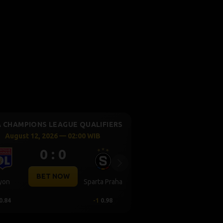
A CHAMPIONS LEAGUE QUALIFIERS
August 11, 2026 — 22:59 WIB
0 : 0
Next
BET NOW
Union Saint-
 Glimt
Gilloise
5
0.77
-0.75
-0.95