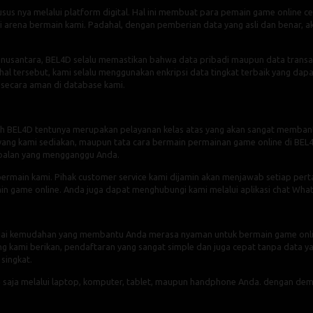
husus nya melalui platform digital. Hal ini membuat para pemain
game online
ce
iri arena bermain kami. Padahal, dengan pemberian data yang asli dan benar
 nusantara, BEL4D selalu memastikan bahwa data pribadi maupun data transa
al tersebut, kami selalu menggunakan enkripsi data tingkat terbaik yang dap
 secara aman di database kami.
eh BEL4D tentunya merupakan pelayanan kelas atas yang akan sangat membant
yang kami sediakan, maupun tata cara bermain permainan game online di BEL4D
rsoalan yang mengganggu Anda.
 bermain kami. Pihak customer service kami dijamin akan menjawab setiap per
 game online. Anda juga dapat menghubungi kami melalui aplikasi chat Wha
 kemudahan yang membantu Anda merasa nyaman untuk bermain game online d
g kami berikan, pendaftaran yang sangat simple dan juga cepat tanpa data yan
singkat.
na saja melalui laptop, komputer, tablet, maupun handphone Anda. dengan de