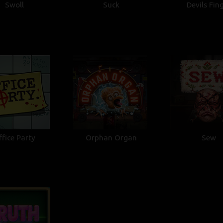
Swoll
Suck
Devils Fin
ffice Party
Orphan Organ
Sew