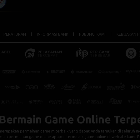
PERATURAN
|
INFORMASI BANK
|
HUBUNGI KAMI
|
KEBIJAKAN P
Bermain Game Online Terpe
erupakan permainan game m terbaik yang dapat Anda temukan di seluruh Indon
ain permainan game online apapun termasuk game online di website kami. 