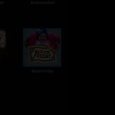
ger
Brainwashed
Black Friday