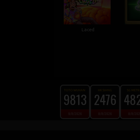
Laced
TOTO WUHAN
HK SIANG
SG MET
9813
2476
48
9/8/2026
8/8/2026
8/8/20