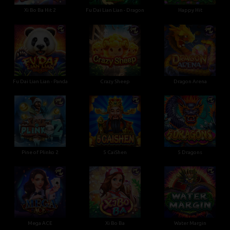
Xi Bo Ba Hit 2
Fu Dai Lian Lian - Dragon
Happy Hit
Fu Dai Lian Lian - Panda
Crazy Sheep
Dragon Arena
Pine of Plinko 2
5 CaiShen
5 Dragons
Mega ACE
Xi Bo Ba
Water Margin