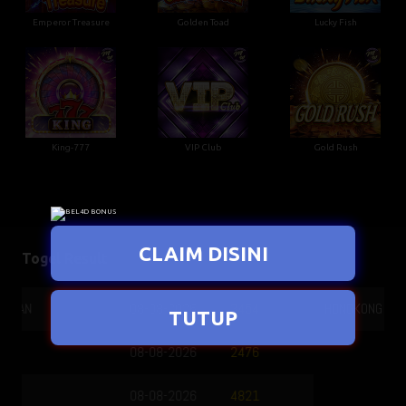
Emperor Treasure
Golden Toad
Lucky Fish
King-777
VIP Club
Gold Rush
CLAIM DISINI
Togel Result
HONGKONG
07-08-2026
9943
TUTUP