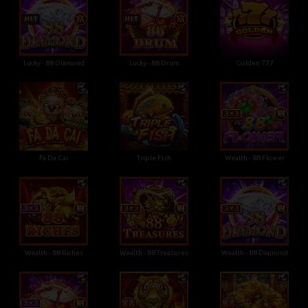
Lucky - 88 Diamond
Lucky - 88 Drum
Golden 777
Fa Da Cai
Triple Fish
Wealth - 88 Flower
Wealth - 88 Riches
Wealth - 88 Treasures
Wealth - 88 Diamond