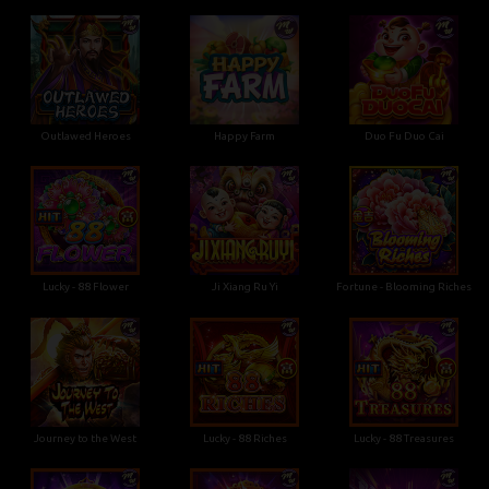
Outlawed Heroes
Happy Farm
Duo Fu Duo Cai
Lucky - 88 Flower
Ji Xiang Ru Yi
Fortune - Blooming Riches
Journey to the West
Lucky - 88 Riches
Lucky - 88 Treasures