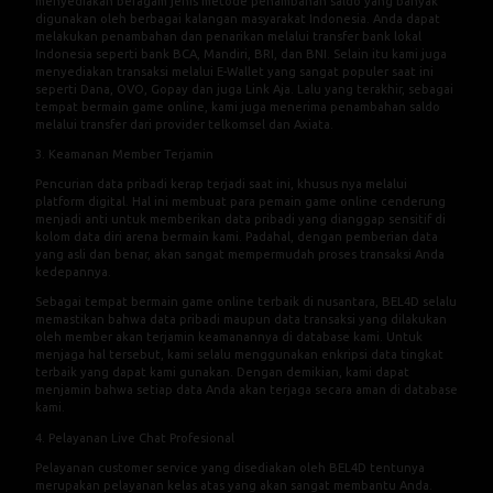
menyediakan beragam jenis metode penambahan saldo yang banyak
digunakan oleh berbagai kalangan masyarakat Indonesia. Anda dapat
melakukan penambahan dan penarikan melalui transfer bank lokal
Indonesia seperti bank BCA, Mandiri, BRI, dan BNI. Selain itu kami juga
menyediakan transaksi melalui E-Wallet yang sangat populer saat ini
seperti Dana, OVO, Gopay dan juga Link Aja. Lalu yang terakhir, sebagai
tempat bermain game online, kami juga menerima penambahan saldo
melalui transfer dari provider telkomsel dan Axiata.
3. Keamanan Member Terjamin
Pencurian data pribadi kerap terjadi saat ini, khusus nya melalui
platform digital. Hal ini membuat para pemain
game online
cenderung
menjadi anti untuk memberikan data pribadi yang dianggap sensitif di
kolom data diri arena bermain kami. Padahal, dengan pemberian data
yang asli dan benar, akan sangat mempermudah proses transaksi Anda
kedepannya.
Sebagai tempat bermain game online terbaik di nusantara, BEL4D selalu
memastikan bahwa data pribadi maupun data transaksi yang dilakukan
oleh member akan terjamin keamanannya di database kami. Untuk
menjaga hal tersebut, kami selalu menggunakan enkripsi data tingkat
terbaik yang dapat kami gunakan. Dengan demikian, kami dapat
menjamin bahwa setiap data Anda akan terjaga secara aman di database
kami.
4. Pelayanan Live Chat Profesional
Pelayanan customer service yang disediakan oleh BEL4D tentunya
merupakan pelayanan kelas atas yang akan sangat membantu Anda.