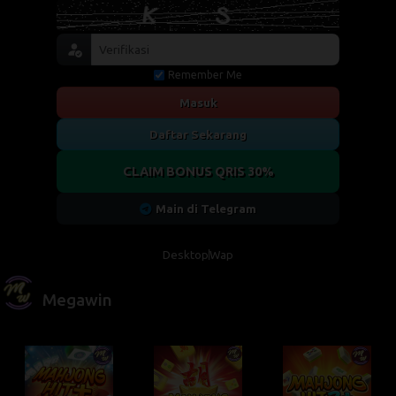
Remember Me
Masuk
Daftar Sekarang
CLAIM BONUS QRIS 30%
Main di Telegram
Desktop
Wap
Megawin