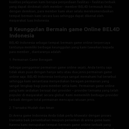
kualitas pelayanan kami berupa penyediaan fasilitas – fasilitas terbaik
yang dapat dinikmati oleh member - member BEL4D termasuk Anda.
dengan demikian, para member kami akan selalu merekomendasikan
tempat bermain kami secara luas sehingga dapat dikenal oleh
masyarakat luas Indonesia.
8 Keunggulan Bermain game Online BEL4D
Indonesia
BEL4D
Indonesia sebagai tempat bermain game online terpercaya
tentunya memiliki berbagai keunggulan yang kami tawarkan kepada
para member , diantaranya adalah:
1. Permainan Game Beragam
Sebagai penggemar permainan game online sejati, Anda tentu saja
tidak akan puas dengan hanya satu atau dua jenis permainan
game
online
saja. BEL4D Indonesia tentunya sangat memahami hal tersebut
sehingga kami senantiasa menyediakan beragam permainan yang
sangat lengkap bagi para member setia kami. Permainan game online
yang kami sediakan berasal dari provider – provider ternama yang telah
populer di masyarakat secara global. Kami mememilih berbagai provider
terbaik dengan total permainan mencapai ratusan jenis.
2. Transaksi Mudah dan Aman
Di Arena game Indonesia Anda tidak perlu khawatir dengan proses
transaksi baik penambahan maupun penarikan di arena game kami.
Karena kami merupakan tempat bermain game online terbaik yang