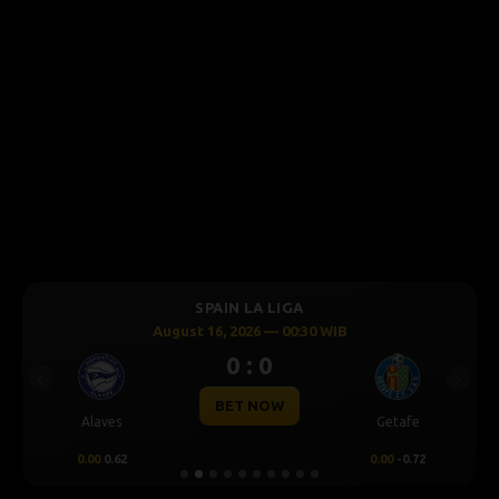
SPAIN LA LIGA
August 16, 2026 — 00:30 WIB
0 : 0
Previous
Next
BET NOW
Alaves
Getafe
0.00
0.62
0.00
-0.72