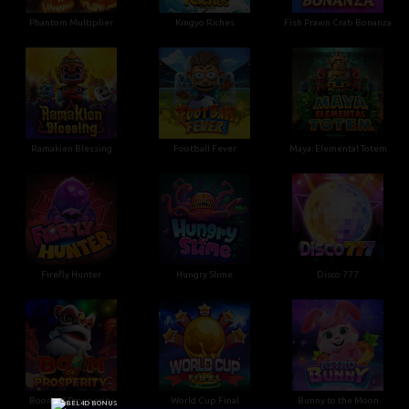
Phantom Multiplier
Kingyo Riches
Fish Prawn Crab Bonanza
Ramakien Blessing
Football Fever
Maya: Elemental Totem
Firefly Hunter
Hungry Slime
Disco 777
Boom of Prosperity
World Cup Final
Bunny to the Moon