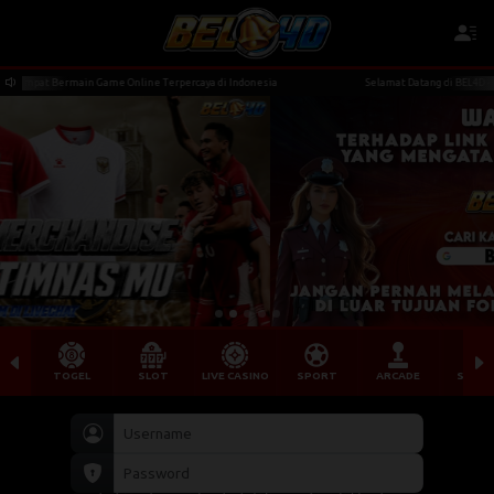
n Game Online Terpercaya di Indonesia
Selamat Datang di BEL4D - Tempat Bermain G
TOGEL
SLOT
LIVE CASINO
SPORT
ARCADE
SABU