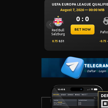
UEFA EUROPA LEAGUE QUALIFI
August 6, 2026 — 22:59 WIB
2 : 1
Previous
BET NOW
Jagiellonia
Range
Bialystok
0.00
-0.77
0.00
TELEGRA
Daftar
Login