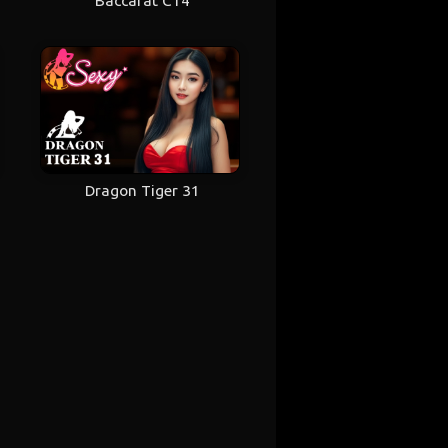
Baccarat C14
Dragon Tiger 31