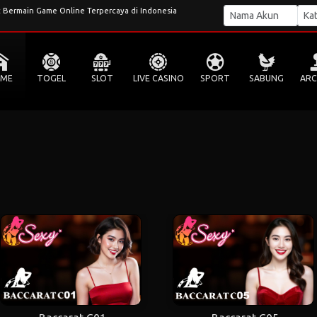
in Game Online Terpercaya di Indonesia
Selamat Datang di BEL4D - 
ME
TOGEL
SLOT
LIVE CASINO
SPORT
SABUNG
ARC