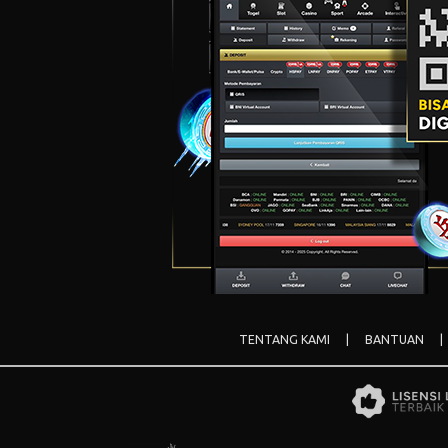
TENTANG KAMI
|
BANTUAN
|