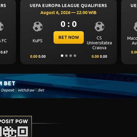
ERS
UEFA EUROPA LEAGUE QUALIFIERS
UE
August 7, 2026 — 00:00 WIB
0 : 0
BET NOW
FC Hradec
rs FC
Besiktas
Be
Kralove
0.65
-0.5
-0.85
0.5
0.69
2.
M BET
Deposit
Withdraw
Bet
Bank Lokal